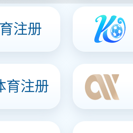
内出国游客的意图——这部分人群既是世界杯核心受众，也是比
24年已实现全球新能源汽车销量突破400万辆，此次借世界杯“东
形成“技术+情感”双驱动的消费心智。
红书的合作，不仅仅是2026年世界杯期间的一次广告投放，更是
热潮褪去，留下的将是消费者对品牌价值观的长期认同。对于正
P持续传递创新、绿色与进取的品牌形象，或许比短期销量增长
续关注比亚迪如何将这些合作权益转化为实际的市场突破。