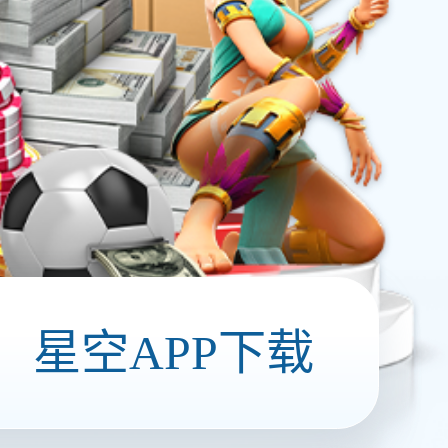
小红书的转播环节中，通过定
如，在赛事解说间隙、演播室场
技”进行场景化关联。此外，小
——例如发起“为世界杯加油”
的广告投放，而是试图在体育
自信。
品牌”跃升的跳板。过去几年，
础，而世界杯的全球传播属
国联合主办的背景下，北美市
费者。同时，与小红书合作也