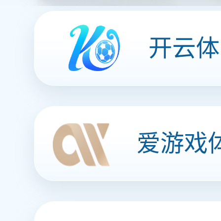
暗含针对海外华人群体及国
值得一提的是，比亚迪在20
为品牌溢价，最终在海外市场
展望未来，比亚迪与央视、小
的重要落子。当体育赛事的
来说，通过世界杯这类超级I
备工作的推进，外界也将持
分享到：
上一篇