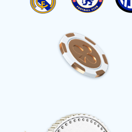
比亚迪官宣成