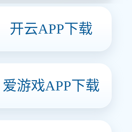
亚迪高端车型的潜在购买者。
风”，有望将技术领先优势转化
其全球化战略中“品牌先行”
处在国际化关键阶段的比亚迪
更具战略价值。而随着赛事筹
下一篇