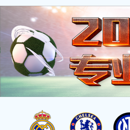
必
连接你的赛事视野，打造