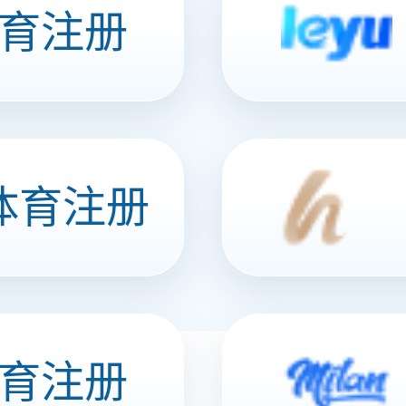
点…
，年
车队的续约谈判近期陷入僵局...
基奇
卢卡·东契奇与尼古拉·约基奇...
是否
辽宁男篮作为卫冕冠军，其阵容调整...