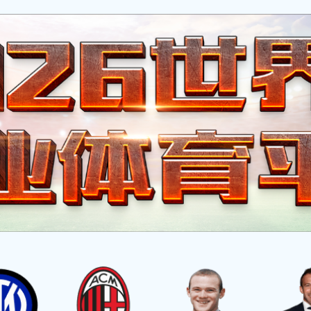
一怎么样
· 体育观看更
球迷专属的数字主场。
必一怎么样网页版
提供多终端支
赛事推荐，让你随时随地畅享体育内容。
网页端入口
下载APP