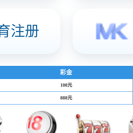
数据加密
行为审
密、权限分级、
关键操作日志
存储隔离
踪、风险溯
新手上路 · 常见问题流程解答
观看赛事，常见使用疑问一次解答，助你快速上手 必一怎么样 体育
号、验证码与登录密码即可完成注册。注册成功后，即可开启完整体