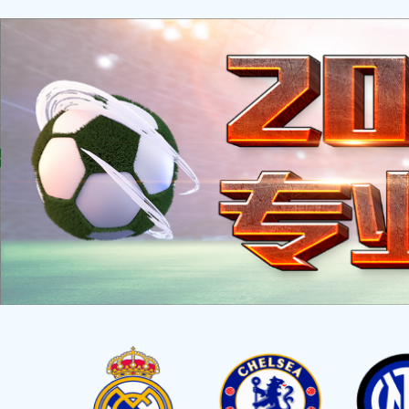
必
连接你的赛事视野，打造