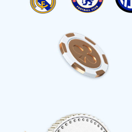
必一怎么样
是一家面向全球市场的
清赛事直播、数据分析、多终端同
平台通过多项国际安全认证，系统架
术与客服团队，确保每位用户都能
截至目前，必一怎么样 已拥有超
10