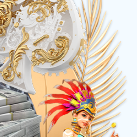
于成为全球领先的必一怎么样平