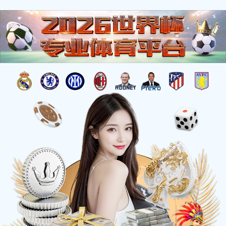
注册入口
必一怎么样
· 体育观看更便
捷
连接你的赛事视野，打造球迷专属的数字主场。
必一怎么
样网页版
提供多终端支持、高清视频、 实时比分与赛事推
荐，让你随时随地畅享体育内容。
网页端入口