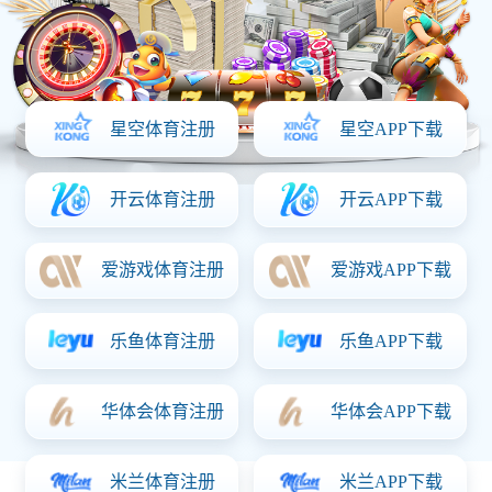
下载APP
莱巴金娜ace球总数领跑WTA，暴力发
球成其夺冠最大武器
2026-05-29 18:39
阅读 78 次